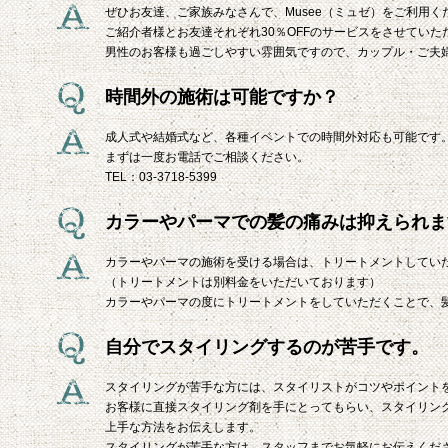
ぜひお友達、ご家族みなさんで、Musee（ミュゼ）をご利用く
ご紹介者様とお友達それぞれ30％OFFのサービスをさせていた
男性のお客様も過ごしやすい雰囲気ですので、カップル・ご夫
時間外の施術は可能ですか？
成人式や結婚式など、各種イベントでの時間外対応も可能です
まずは一度お電話でご相談ください。
TEL：03-3718-5399
カラーやパーマでの髪の痛みは抑えられま
カラーやパーマの施術を受ける場合は、トリートメントしてい
（トリートメントは別料金をいただいております）
カラーやパーマの度にトリートメントをしていただくことで、
自分でスタイリングするのが苦手です。
スタイリングが苦手な方には、スタイリストがコツやポイント
お客様に直接スタイリング剤を手にとってもらい、スタイリン
上手な方法をお伝えします。
スタイリングが苦手な方は、スタッフまでお気軽にお伝えくだ